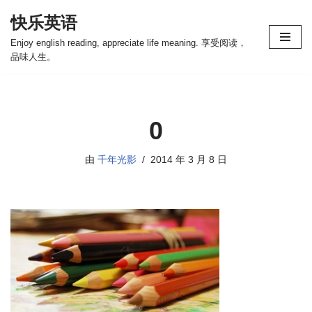
快乐英语
跳
Enjoy english reading, appreciate life meaning. 享受阅读，
至
品味人生。
正
文
0
由
千年光影
2014 年 3 月 8 日