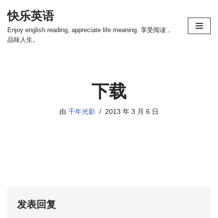
快乐英语
跳
Enjoy english reading, appreciate life meaning. 享受阅读，
至
品味人生。
正
文
下载
由
千年光影
2013 年 3 月 6 日
发表回复