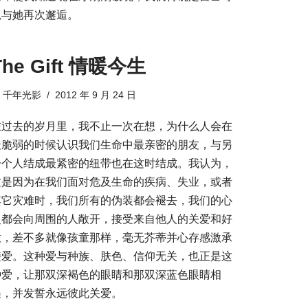
以与她再次邂逅。
The Gift 情暖今生
由
千年光影
2012 年 9 月 24 日
在过去的岁月里，我不止一次在想，为什么人会在
最脆弱的时候认识我们生命中最亲密的朋友，与另
一个人结成最紧密的纽带也在这时结成。我认为，
这是因为在我们面对危及生命的疾病、失业，或者
其它灾难时，我们所有的伪装都会褪去，我们的心
灵都会向周围的人敞开，接受来自他人的关爱和好
意，差不多就像孩童那样，毫无芥蒂并心存感激承
接爱。这种爱与种族、肤色、信仰无关，也正是这
种爱，让那双深褐色的眼睛和那双深蓝色眼睛相
遇，并发誓永远彼此关爱。