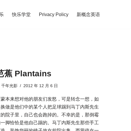
乐
快乐学堂
Privacy Policy
新概念英语
芭蕉 Plantains
由
千年光影
2012 年 12 月 6 日
西蒙本来想对他的朋友们发怒，可是转念一想，如
果换做是他们中的某个人把足球踢到马丁内斯先生
家的院子里，自己也会跑掉的。不幸的是，那倒霉
的一脚恰恰是他自己踢的。马丁内斯先生那些手工
打造、装饰华丽的镜子放在前院出售，西蒙停在一