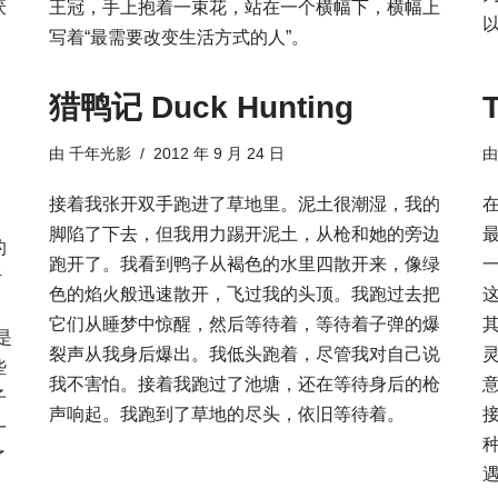
厌
王冠，手上抱着一束花，站在一个横幅下，横幅上
写着“最需要改变生活方式的人”。
猎鸭记 Duck Hunting
由
千年光影
2012 年 9 月 24 日
接着我张开双手跑进了草地里。泥土很潮湿，我的
脚陷了下去，但我用力踢开泥土，从枪和她的旁边
的
跑开了。我看到鸭子从褐色的水里四散开来，像绿
听
色的焰火般迅速散开，飞过我的头顶。我跑过去把
它们从睡梦中惊醒，然后等待着，等待着子弹的爆
是
裂声从我身后爆出。我低头跑着，尽管我对自己说
些
我不害怕。接着我跑过了池塘，还在等待身后的枪
子
声响起。我跑到了草地的尽头，依旧等待着。
一
了