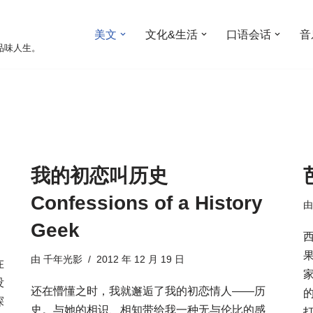
美文
文化&生活
口语会话
音
受阅读，品味人生。
我的初恋叫历史
Confessions of a History
Geek
由
千年光影
2012 年 12 月 19 日
在
没
还在懵懂之时，我就邂逅了我的初恋情人——历
探
史。与她的相识、相知带给我一种无与伦比的感