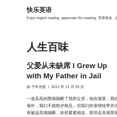
快乐英语
跳
Enjoy english reading, appreciate life meaning. 享
至
正
文
人生百味
父爱从未缺席 I Grew Up
with My Father in Jail
由
千年光影
2012 年 12 月 20 日
一道高高的围墙隔断了我和父亲，他在墙里，我
墙外，我们不能朝夕相见，但我们的亲情纽带并
有被这高墙隔断，依然紧紧相连。那些去高墙里