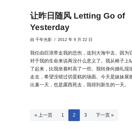
让昨日随风 Letting Go of
Yesterday
由
千年光影
2012 年 9 月 22 日
我任由巨浪带走我的悲伤，送到大海中去。因为
对于我的生命来说再没什么意义了。我从椅子上
了起来，比我坐着时高了一些。我转身向婚礼现
走去，希望没错过切蛋糕的场面。今天是妹妹展
出巢一天，也是露西死去，我得到新生的一天。
« 上一页
1
2
3
下一页 »