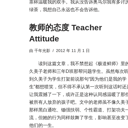
茶杯温暖我的双手。我从没告诉奥马尔我有多讨
绿茶，我想自己永远也不会告诉他。
教师的态度 Teacher
Attitude
由
千年光影
2012 年 11 月 1 日
读到这篇文章，我不禁想起《极道鲜师》里
久美子老师和三年D班那帮问题学生。虽然每次
到久美子为学生打架前说那句“因为他们是我的学
生”都想喷笑，但不得不承认第一次听到这话时还
让我震撼了一下，或许正是这种认同感温暖了那
被所有人放弃的孩子吧。文中的老师虽不像久美
那样黑白通吃、锄强扶弱、个性霸道、打架功夫
流，但她的行为同样鼓舞了学生，影响甚至改变
他们的一生。