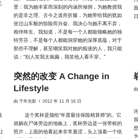
无
受：我为她丰富而深刻的内涵所倾倒，为她教授我
的是非之理、古今之道所折服，为她带给我的犹如
坐过山车般的惊险而兴奋。我决心与她不离不弃，
相伴终生。我知道，不是每一个人都能领略她的独
特芳芬，不是每个人都能洞穿她的深厚底蕴，对于
那些不理解，甚至嘲笑我对她的痴迷的人，我只能
说：“别人笑我太疯癫，我笑他人看不穿。”
突然的改变 A Change in
Lifestyle
由
千年光影
2012 年 11 月 16 日
我
这个奖杯是颁给“年度最佳保险精算师”的。它
就躺在尸体旁边的地板上，奖杯旁边是一张带框的
让
照片，上面的他看起来非常羞涩，头上顶着一个纸