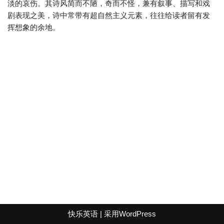
淡的哀伤。其诗风简而不陋，奇而不怪，兼有叙事、描写和戏
剧表现之美，诗中常带有超自然主义元素，往往给读者留有发
挥想象的余地。
快乐英语
| 采用
WordPress