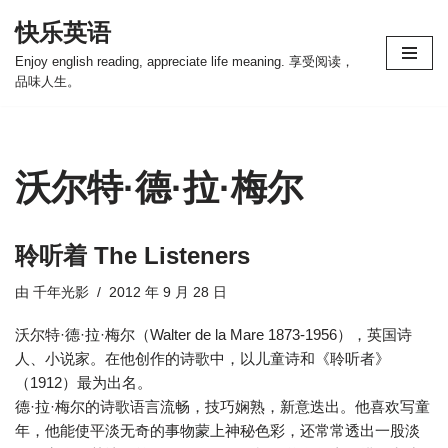
快乐英语
跳
Enjoy english reading, appreciate life meaning. 享受阅读，
至
品味人生。
正
文
沃尔特·德·拉·梅尔
聆听着 The Listeners
由
千年光影
2012 年 9 月 28 日
沃尔特·德·拉·梅尔（Walter de la Mare 1873-1956），英国诗
人、小说家。在他创作的诗歌中，以儿童诗和《聆听者》
（1912）最为出名。
德·拉·梅尔的诗歌语言流畅，技巧娴熟，新意迭出。他喜欢写童
年，他能使平淡无奇的事物蒙上神秘色彩，还常常透出一股淡