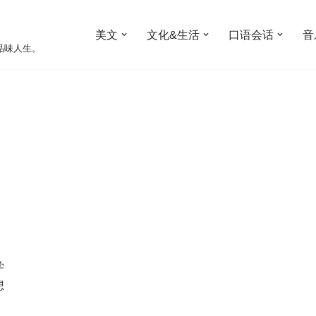
美文
文化&生活
口语会话
音
受阅读，品味人生。
学
想