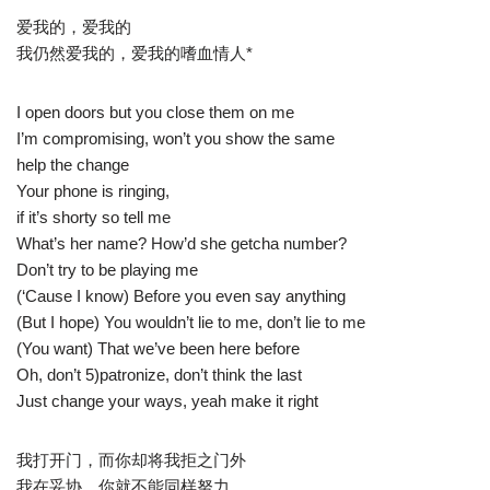
爱我的，爱我的
我仍然爱我的，爱我的嗜血情人*
I open doors but you close them on me
I’m compromising, won’t you show the same
help the change
Your phone is ringing,
if it’s shorty so tell me
What’s her name? How’d she getcha number?
Don’t try to be playing me
(‘Cause I know) Before you even say anything
(But I hope) You wouldn’t lie to me, don’t lie to me
(You want) That we’ve been here before
Oh, don’t 5)patronize, don’t think the last
Just change your ways, yeah make it right
我打开门，而你却将我拒之门外
我在妥协，你就不能同样努力